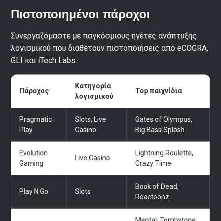
Πιστοποιημένοι πάροχοι
Συνεργαζόμαστε με παγκόσμιους ηγέτες ανάπτυξης
λογισμικού που διαθέτουν πιστοποιήσεις από eCOGRA,
GLI και iTech Labs.
Κατηγορία
Πάροχος
Top παιχνίδια
λογισμικού
Pragmatic
Slots, Live
Gates of Olympus,
Play
Casino
Big Bass Splash
Evolution
Lightning Roulette,
Live Casino
Gaming
Crazy Time
Book of Dead,
Play N Go
Slots
Reactoonz
Mental, Tombstone