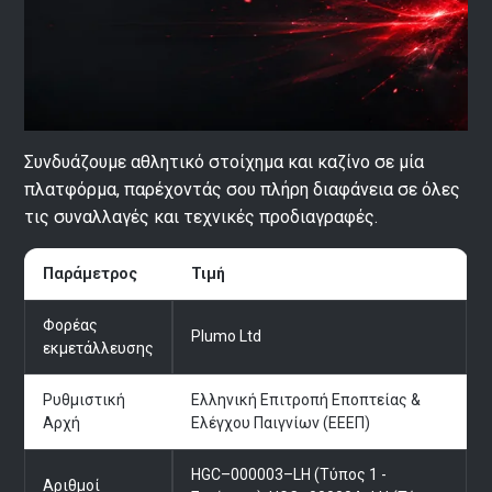
Συνδυάζουμε αθλητικό στοίχημα και καζίνο σε μία
πλατφόρμα, παρέχοντάς σου πλήρη διαφάνεια σε όλες
τις συναλλαγές και τεχνικές προδιαγραφές.
Παράμετρος
Τιμή
Φορέας
Plumo Ltd
εκμετάλλευσης
Ρυθμιστική
Ελληνική Επιτροπή Εποπτείας &
Αρχή
Ελέγχου Παιγνίων (ΕΕΕΠ)
HGC–000003–LH (Τύπος 1 -
Αριθμοί