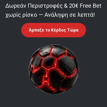
Δωρεάν Περιστροφές & 20€ Free Bet
χωρίς ρίσκο — Ανάληψη σε λεπτά!
Άρπαξε το Κέρδος Τώρα