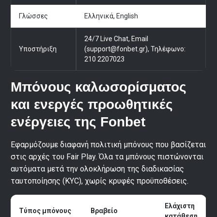
Γλώσσες
Ελληνικά, English
24/7 Live Chat, Email
Υποστήριξη
(support@fonbet.gr), Τηλέφωνο:
210 2207023
Μπόνους καλωσορίσματος
και ενεργές προωθητικές
ενέργειες της Fonbet
Εφαρμόζουμε διαφανή πολιτική μπόνους που βασίζεται
στις αρχές του Fair Play. Όλα τα μπόνους πιστώνονται
αυτόματα μετά την ολοκλήρωση της διαδικασίας
ταυτοποίησης (KYC), χωρίς κρυφές προϋποθέσεις.
Ελάχιστη
Τύπος μπόνους
Βραβείο
κατάθεση