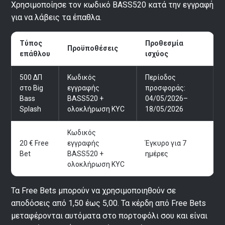
Χρησιμοποίησε τον κωδικό BASS520 κατά την εγγραφή
για να λάβεις τα έπαθλα.
Τύπος
Προθεσμία
Προϋποθέσεις
επάθλου
ισχύος
500 ΔΠ
Κωδικός
Περίοδος
στο Big
εγγραφής
προσφοράς:
Bass
BASS520 +
04/05/2026–
Splash
ολοκλήρωση KYC
18/05/2026
Κωδικός
20 € Free
εγγραφής
Έγκυρο για 7
Bet
BASS520 +
ημέρες
ολοκλήρωση KYC
Τα Free Bets μπορούν να χρησιμοποιηθούν σε
αποδόσεις από 1,50 έως 5,00. Τα κέρδη από Free Bets
μεταφέρονται αυτόματα στο πορτοφόλι σου και είναι