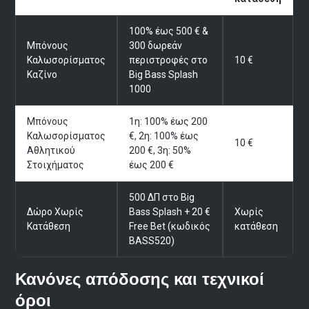
100% έως 500 € &
Μπόνους
300 δωρεάν
Καλωσορίσματος
περιστροφές στο
10 €
Καζίνο
Big Bass Splash
1000
Μπόνους
1η: 100% έως 200
Καλωσορίσματος
€, 2η: 100% έως
10 €
Αθλητικού
200 €, 3η: 50%
Στοιχήματος
έως 200 €
500 ΔΠ στο Big
Δώρο Χωρίς
Bass Splash + 20 €
Χωρίς
Κατάθεση
Free Bet (κωδικός
κατάθεση
BASS520)
Κανόνες απόδοσης και τεχνικοί
όροι