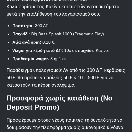
Καλωσορίσματος Καζίνο και πιστώνονται αυτόματα
μετά την επαλήθευση του λογαριασμού σου.
Ποσότητα:
300 ΔΠ.
Παιχνίδι:
Big Bass Splash 1000 (Pragmatic Play).
Αξία ανά spin:
0,10 €.
Wager για κέρδη από ΔΠ:
10x σε παιχνίδια Καζίνο.
Προθεσμία wager:
3 ημέρες.
Παράδειγμα υπολογισμού: Αν από τις 300 ΔΠ κερδίσεις
50 €, θα πρέπει να παίξεις 50 € × 10 = 500 € για να
καταστούν τα κέρδη αναλήψιμα.
Προσφορά χωρίς κατάθεση (No
Deposit Promo)
Προσφέρουμε στους νέους παίκτες τη δυνατότητα να
δοκιμάσουν την πλατφόρμα χωρίς οικονομικό κίνδυνο.