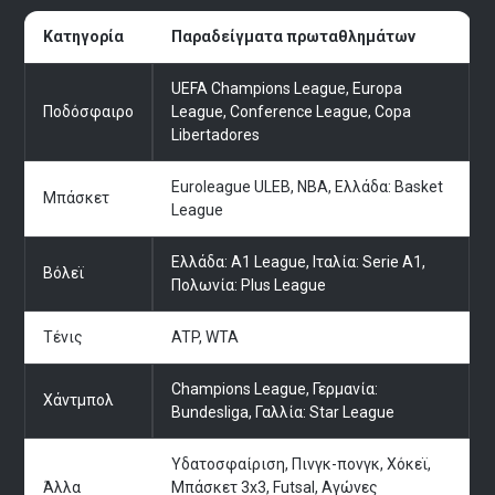
Κατηγορία
Παραδείγματα πρωταθλημάτων
UEFA Champions League, Europa
Ποδόσφαιρο
League, Conference League, Copa
Libertadores
Euroleague ULEB, NBA, Ελλάδα: Basket
Μπάσκετ
League
Ελλάδα: A1 League, Ιταλία: Serie A1,
Βόλεϊ
Πολωνία: Plus League
Τένις
ATP, WTA
Champions League, Γερμανία:
Χάντμπολ
Bundesliga, Γαλλία: Star League
Υδατοσφαίριση, Πινγκ-πονγκ, Χόκεϊ,
Άλλα
Μπάσκετ 3x3, Futsal, Αγώνες